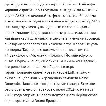
председателя совета директоров Lufthansa
Кристофа
Франца
. Аэробус А380 «Берлин» стал девятой машиной
серии А380, включенной во флот Lufthansa. Ранее имя
«Берлин» носил один из самолетов модели Boeing 747, к
настоящему моменту выведенный из состава флота
авиакомпании. Традиционно немецкая авиакомпания
называет свои флагманские самолеты именами городов,
в которых располагаются ключевые транспортные узлы
концерна. Так, первые восемь машин носят имена
«Франкфурт», «Мюнхен», «Токио», «Йоханнесбург»,
«Нью-Йорк», «Вена», «Цюрих» и «Пекин». «Я надеюсь,
это решение означает, что Берлин теперь
гарантированно станет новым хабом Lufthansa», –
сказал на церемонии «крещения» самолета Клаус
Воверайт. Напомним, что две недели назад в Берлине
было объявлено о переносе с июня 2012-го на март
2013 года открытия нового центрального берлинского
аэропорта имени Вилли Брандта.